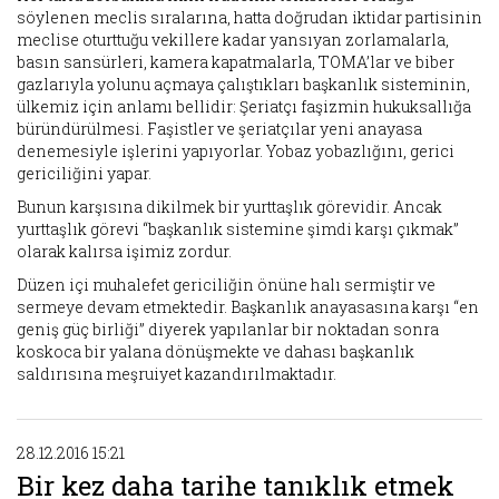
söylenen meclis sıralarına, hatta doğrudan iktidar partisinin
meclise oturttuğu vekillere kadar yansıyan zorlamalarla,
basın sansürleri, kamera kapatmalarla, TOMA’lar ve biber
gazlarıyla yolunu açmaya çalıştıkları başkanlık sisteminin,
ülkemiz için anlamı bellidir: Şeriatçı faşizmin hukuksallığa
büründürülmesi. Faşistler ve şeriatçılar yeni anayasa
denemesiyle işlerini yapıyorlar. Yobaz yobazlığını, gerici
gericiliğini yapar.
Bunun karşısına dikilmek bir yurttaşlık görevidir. Ancak
yurttaşlık görevi “başkanlık sistemine şimdi karşı çıkmak”
olarak kalırsa işimiz zordur.
Düzen içi muhalefet gericiliğin önüne halı sermiştir ve
sermeye devam etmektedir. Başkanlık anayasasına karşı “en
geniş güç birliği” diyerek yapılanlar bir noktadan sonra
koskoca bir yalana dönüşmekte ve dahası başkanlık
saldırısına meşruiyet kazandırılmaktadır.
28.12.2016 15:21
Bir kez daha tarihe tanıklık etmek