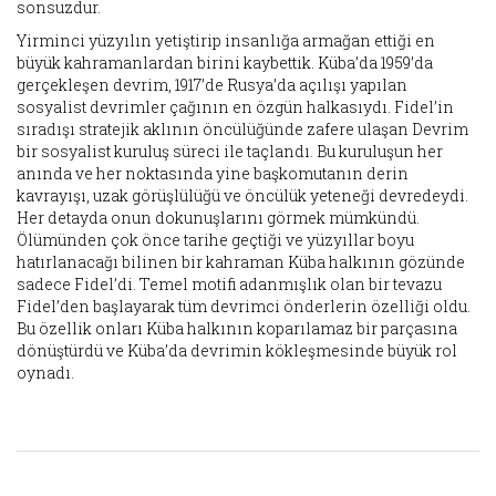
sonsuzdur.
Yirminci yüzyılın yetiştirip insanlığa armağan ettiği en
büyük kahramanlardan birini kaybettik. Küba’da 1959’da
gerçekleşen devrim, 1917’de Rusya’da açılışı yapılan
sosyalist devrimler çağının en özgün halkasıydı. Fidel’in
sıradışı stratejik aklının öncülüğünde zafere ulaşan Devrim
bir sosyalist kuruluş süreci ile taçlandı. Bu kuruluşun her
anında ve her noktasında yine başkomutanın derin
kavrayışı, uzak görüşlülüğü ve öncülük yeteneği devredeydi.
Her detayda onun dokunuşlarını görmek mümkündü.
Ölümünden çok önce tarihe geçtiği ve yüzyıllar boyu
hatırlanacağı bilinen bir kahraman Küba halkının gözünde
sadece Fidel’di. Temel motifi adanmışlık olan bir tevazu
Fidel’den başlayarak tüm devrimci önderlerin özelliği oldu.
Bu özellik onları Küba halkının koparılamaz bir parçasına
dönüştürdü ve Küba’da devrimin kökleşmesinde büyük rol
oynadı.