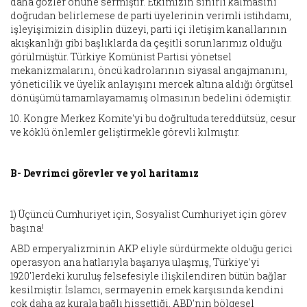
daha gözler önüne sermiştir. Etkimizin sınırlı kalmasını
doğrudan belirlemese de parti üyelerinin verimli istihdamı,
işleyişimizin disiplin düzeyi, parti içi iletişim kanallarının
akışkanlığı gibi başlıklarda da çeşitli sorunlarımız olduğu
görülmüştür. Türkiye Komünist Partisi yönetsel
mekanizmalarını, öncü kadrolarının siyasal angajmanını,
yöneticilik ve üyelik anlayışını mercek altına aldığı örgütsel
dönüşümü tamamlayamamış olmasının bedelini ödemiştir.
10. Kongre Merkez Komite'yi bu doğrultuda tereddütsüz, cesur
ve köklü önlemler geliştirmekle görevli kılmıştır.
B- Devrimci görevler ve yol haritamız
1) Üçüncü Cumhuriyet için, Sosyalist Cumhuriyet için görev
başına!
ABD emperyalizminin AKP eliyle sürdürmekte olduğu gerici
operasyon ana hatlarıyla başarıya ulaşmış, Türkiye'yi
1920'lerdeki kuruluş felsefesiyle ilişkilendiren bütün bağlar
kesilmiştir. İslamcı, sermayenin emek karşısında kendini
çok daha az kurala bağlı hissettiği, ABD'nin bölgesel