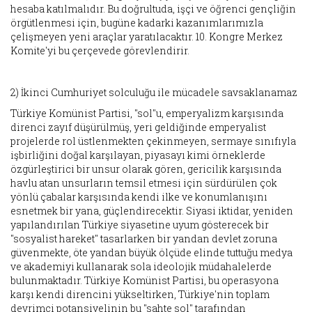
hesaba katılmalıdır. Bu doğrultuda, işçi ve öğrenci gençliğin
örgütlenmesi için, bugüne kadarki kazanımlarımızla
çelişmeyen yeni araçlar yaratılacaktır. 10. Kongre Merkez
Komite'yi bu çerçevede görevlendirir.
2) İkinci Cumhuriyet solculuğu ile mücadele savsaklanamaz
Türkiye Komünist Partisi, "sol"u, emperyalizm karşısında
direnci zayıf düşürülmüş, yeri geldiğinde emperyalist
projelerde rol üstlenmekten çekinmeyen, sermaye sınıfıyla
işbirliğini doğal karşılayan, piyasayı kimi örneklerde
özgürleştirici bir unsur olarak gören, gericilik karşısında
havlu atan unsurların temsil etmesi için sürdürülen çok
yönlü çabalar karşısında kendi ilke ve konumlanışını
esnetmek bir yana, güçlendirecektir. Siyasi iktidar, yeniden
yapılandırılan Türkiye siyasetine uyum gösterecek bir
"sosyalist hareket" tasarlarken bir yandan devlet zoruna
güvenmekte, öte yandan büyük ölçüde elinde tuttuğu medya
ve akademiyi kullanarak sola ideolojik müdahalelerde
bulunmaktadır. Türkiye Komünist Partisi, bu operasyona
karşı kendi direncini yükseltirken, Türkiye'nin toplam
devrimci potansiyelinin bu "sahte sol" tarafından