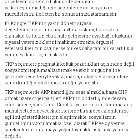
önceleyen dönemin bütününde kendisini
yetkinleştiremediği için seçimlerde de sosyalizm
mücadelesini ilerleten bir sonuca imza atamamıştır.
10. Kongre, TKP'nin yakın dönem siyasal
değerlendirmelerinin ana hattına kıskançlıkla sahip
çıkmakta, bu hattın etkili hale gelmesine ayakbağı oluşturan
siyasal yetersizliklerini mahkum etmekte, örgütsel
yetersizliklerinin üstüne ise bir kez daha tam bir kararlılıkla
yürümeyi kararlaştırmaktadır.
TKP seçimlere pragmatik koltuk pazarlıkları açısından değil,
sosyalizmi toplumsallaştırmak ve etkili bir güç haline
getirmek hedefleriyle yaklaşmakla, dolayısıyla seçimlere
kendi kimliğiyle katılmakla doğru yapmıştır.
TKP seçimlerde AKP karşıtlığını esas almakla, başta CHP
olmak üzere diğer partileri AKP'nin önderliğinde devam
eden sürece, yani İkinci Cumhuriyet rejiminin kurulmasına
muhalefet edemeyecekleri, tersine bu sürece eklemlenme
eğilimi gösterdikleri için eleştirmekle, sosyalizmin
güncelliğini vurgulamakla, özel olarak TKP'ye oy verme
gerekçelerini anlatmaya yoğunlaşmakla asla hata yapmış
değildir.