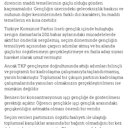
direncin maddi temellerinin güçlü olduğu gözden
kaçmamalıdır. Gençliğin üzerindeki geleceksizlik baskısı ve
nüfusun diğer kesimlerinden farklı diri karakteri, bu maddi
temellerin en kısa özetidir.
Türkiye Komünist Partisi liseli gençlik içinde buluştuğu
zengin damarlarla 2011 bahar aylarındaki mücadelelerde
aktif bir önderlik sergilemiş, seçim döneminde gençliğin
temsiliyeti açısından çarpıcı adımlar atmış ve bu alanda
güçlü bir örgütlenmeyi gerçekleştirmeye en fazla aday siyasi
hareket olarak umut vermiştir.
Ancak TKP gençleşme doğrultusunda attığı adımları bilinçli
ve programlı bir kadrolaşma çalışmasıyla taçlandırmamış,
yarım bırakmıştır. Toplumsal bir çıkışın partinin kadrolaşma
çalışmalarında yansıları olmaksızın gerçekleştirilmesi ise
mümkün değildir.
Benzeri bir konsantrasyonun işçi gençliğe de gösterilmesi
gerektiği açıktır. Öğrenci gençlikle işçi gençlik arasındaki
geçişkenliğin artmakta olması önemli bir veridir.
Seçim verileri partimizin örgütlü faaliyeti ile ulaştığı
toplumsal karşılıklar arasında bir bağıntı olmadığını bir kez