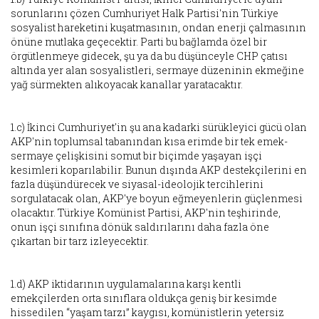
sorunlarını çözen Cumhuriyet Halk Partisi'nin Türkiye
sosyalist hareketini kuşatmasının, ondan enerji çalmasının
önüne mutlaka geçecektir. Parti bu bağlamda özel bir
örgütlenmeye gidecek, şu ya da bu düşünceyle CHP çatısı
altında yer alan sosyalistleri, sermaye düzeninin ekmeğine
yağ sürmekten alıkoyacak kanallar yaratacaktır.
1.c) İkinci Cumhuriyet'in şu ana kadarki sürükleyici gücü olan
AKP'nin toplumsal tabanından kısa erimde bir tek emek-
sermaye çelişkisini somut bir biçimde yaşayan işçi
kesimleri koparılabilir. Bunun dışında AKP destekçilerini en
fazla düşündürecek ve siyasal-ideolojik tercihlerini
sorgulatacak olan, AKP'ye boyun eğmeyenlerin güçlenmesi
olacaktır. Türkiye Komünist Partisi, AKP'nin teşhirinde,
onun işçi sınıfına dönük saldırılarını daha fazla öne
çıkartan bir tarz izleyecektir.
1.d) AKP iktidarının uygulamalarına karşı kentli
emekçilerden orta sınıflara oldukça geniş bir kesimde
hissedilen “yaşam tarzı” kaygısı, komünistlerin yetersiz