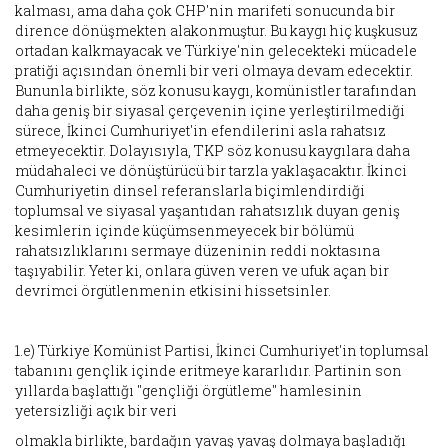
kalması, ama daha çok CHP'nin marifeti sonucunda bir
dirence dönüşmekten alakonmuştur. Bu kaygı hiç kuşkusuz
ortadan kalkmayacak ve Türkiye'nin gelecekteki mücadele
pratiği açısından önemli bir veri olmaya devam edecektir.
Bununla birlikte, söz konusu kaygı, komünistler tarafından
daha geniş bir siyasal çerçevenin içine yerleştirilmediği
sürece, İkinci Cumhuriyet'in efendilerini asla rahatsız
etmeyecektir. Dolayısıyla, TKP söz konusu kaygılara daha
müdahaleci ve dönüştürücü bir tarzla yaklaşacaktır. İkinci
Cumhuriyetin dinsel referanslarla biçimlendirdiği
toplumsal ve siyasal yaşantıdan rahatsızlık duyan geniş
kesimlerin içinde küçümsenmeyecek bir bölümü
rahatsızlıklarını sermaye düzeninin reddi noktasına
taşıyabilir. Yeter ki, onlara güven veren ve ufuk açan bir
devrimci örgütlenmenin etkisini hissetsinler.
1.e) Türkiye Komünist Partisi, İkinci Cumhuriyet'in toplumsal
tabanını gençlik içinde eritmeye kararlıdır. Partinin son
yıllarda başlattığı "gençliği örgütleme" hamlesinin
yetersizliği açık bir veri
olmakla birlikte, bardağın yavaş yavaş dolmaya başladığı