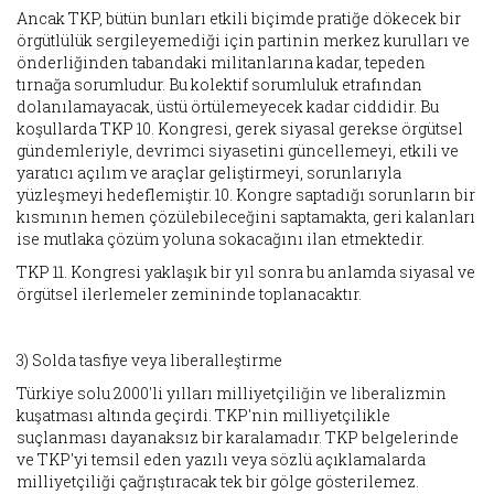
Ancak TKP, bütün bunları etkili biçimde pratiğe dökecek bir
örgütlülük sergileyemediği için partinin merkez kurulları ve
önderliğinden tabandaki militanlarına kadar, tepeden
tırnağa sorumludur. Bu kolektif sorumluluk etrafından
dolanılamayacak, üstü örtülemeyecek kadar ciddidir. Bu
koşullarda TKP 10. Kongresi, gerek siyasal gerekse örgütsel
gündemleriyle, devrimci siyasetini güncellemeyi, etkili ve
yaratıcı açılım ve araçlar geliştirmeyi, sorunlarıyla
yüzleşmeyi hedeflemiştir. 10. Kongre saptadığı sorunların bir
kısmının hemen çözülebileceğini saptamakta, geri kalanları
ise mutlaka çözüm yoluna sokacağını ilan etmektedir.
TKP 11. Kongresi yaklaşık bir yıl sonra bu anlamda siyasal ve
örgütsel ilerlemeler zemininde toplanacaktır.
3) Solda tasfiye veya liberalleştirme
Türkiye solu 2000'li yılları milliyetçiliğin ve liberalizmin
kuşatması altında geçirdi. TKP'nin milliyetçilikle
suçlanması dayanaksız bir karalamadır. TKP belgelerinde
ve TKP'yi temsil eden yazılı veya sözlü açıklamalarda
milliyetçiliği çağrıştıracak tek bir gölge gösterilemez.