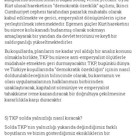
Kürt ulusal hareketinin “demokratik özerklik” açılımı, İkinci
Cumhuriyet cephesi tarafından pazarlık muhatabı olarak
kabul edilmekte ve gerici, emperyalist dönüşümlerin içine
yerleştirilmek istenmektedir. Egemen güçler Kürt hareketini
bu sürece kolu kanadı budanmış olarak sokmayı
amaçlayarak bir yandan da devlet terörünü ve keyfi bir
saldırganlığı yükseltmektedirler.
Bu koşullarda, planların ne kadar yol aldığı bir analiz konusu
olmakla birlikte, TKP bu sürece anti-emperyalist ölçütlerle
müdahale etmekten geri durmayacaktır. TKP, bugünkü dünya
ve Türkiye koşullarında “demokratik özerkliğin” içinin nasıl
doldurulabileceğinin bilincinde olarak, bu kavramın ve
olası uygulamalarının halklarımızı birbirinden
uzaklaştıracak, kapitalist sömürüye ve emperyalist
tahakküme ivme kazandıracak bir doğrultuya çekilmesine
kararlılıkla karşı duracaktır.
5) TKP solda yalnızlığı nasıl kıracak?
Solda TKP'nin yalnızlığı yukarıda değindiğimiz farklı
boyutların ve bizim gösterdiğimiz eksikliklerin bir