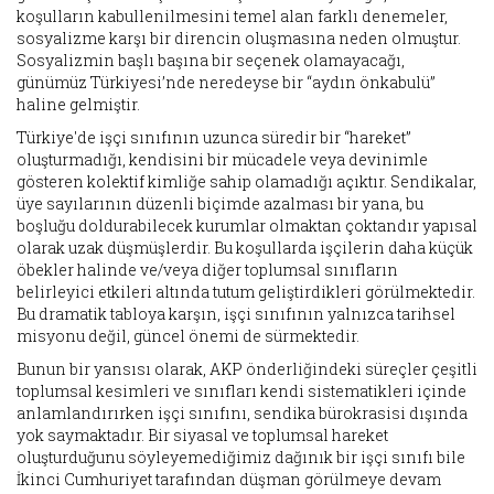
koşulların kabullenilmesini temel alan farklı denemeler,
sosyalizme karşı bir direncin oluşmasına neden olmuştur.
Sosyalizmin başlı başına bir seçenek olamayacağı,
günümüz Türkiyesi’nde neredeyse bir “aydın önkabulü”
haline gelmiştir.
Türkiye'de işçi sınıfının uzunca süredir bir “hareket”
oluşturmadığı, kendisini bir mücadele veya devinimle
gösteren kolektif kimliğe sahip olamadığı açıktır. Sendikalar,
üye sayılarının düzenli biçimde azalması bir yana, bu
boşluğu doldurabilecek kurumlar olmaktan çoktandır yapısal
olarak uzak düşmüşlerdir. Bu koşullarda işçilerin daha küçük
öbekler halinde ve/veya diğer toplumsal sınıfların
belirleyici etkileri altında tutum geliştirdikleri görülmektedir.
Bu dramatik tabloya karşın, işçi sınıfının yalnızca tarihsel
misyonu değil, güncel önemi de sürmektedir.
Bunun bir yansısı olarak, AKP önderliğindeki süreçler çeşitli
toplumsal kesimleri ve sınıfları kendi sistematikleri içinde
anlamlandırırken işçi sınıfını, sendika bürokrasisi dışında
yok saymaktadır. Bir siyasal ve toplumsal hareket
oluşturduğunu söyleyemediğimiz dağınık bir işçi sınıfı bile
İkinci Cumhuriyet tarafından düşman görülmeye devam