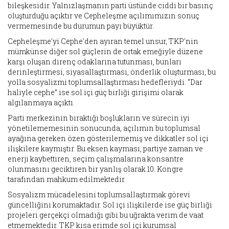
bileşkesidir. Yalnızlaşmanın parti üstünde ciddi bir basınç
oluşturduğu açıktır ve Cepheleşme açılımımızın sonuç
vermemesinde bu durumun payı büyüktür.
Cepheleşme'yi Cephe'den ayıran temel unsur, TKP'nin
mümkünse diğer sol güçlerin de ortak emeğiyle düzene
karşı oluşan direnç odaklarına tutunması, bunları
derinleştirmesi, siyasallaştırması, önderlik oluşturması, bu
yolla sosyalizmi toplumsallaştırması hedefleriydi. “Dar
haliyle cephe” ise sol içi güç birliği girişimi olarak
algılanmaya açıktı.
Parti merkezinin bıraktığı boşlukların ve sürecin iyi
yönetilememesinin sonucunda, açılımın bu toplumsal
ayağına gereken özen gösterilememiş ve dikkatler sol içi
ilişkilere kaymıştır. Bu eksen kayması, partiye zaman ve
enerji kaybettiren, seçim çalışmalarına konsantre
olunmasını geciktiren bir yanlış olarak 10. Kongre
tarafından mahkum edilmektedir.
Sosyalizm mücadelesini toplumsallaştırmak görevi
güncelliğini korumaktadır. Sol içi ilişkilerde ise güç birliği
projeleri gerçekçi olmadığı gibi bu uğrakta verim de vaat
etmemektedir. TKP kısa erimde sol içi kurumsal