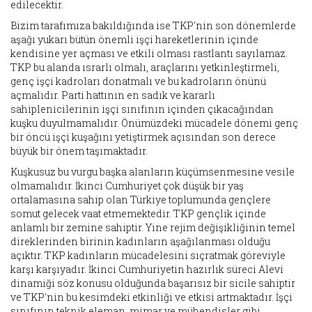
edilecektir.
Bizim tarafımıza bakıldığında ise TKP'nin son dönemlerde
aşağı yukarı bütün önemli işçi hareketlerinin içinde
kendisine yer açması ve etkili olması rastlantı sayılamaz.
TKP bu alanda ısrarlı olmalı, araçlarını yetkinleştirmeli,
genç işçi kadroları donatmalı ve bu kadroların önünü
açmalıdır. Parti hattının en sadık ve kararlı
sahiplenicilerinin işçi sınıfının içinden çıkacağından
kuşku duyulmamalıdır. Önümüzdeki mücadele dönemi genç
bir öncü işçi kuşağını yetiştirmek açısından son derece
büyük bir önem taşımaktadır.
Kuşkusuz bu vurgu başka alanların küçümsenmesine vesile
olmamalıdır. İkinci Cumhuriyet çok düşük bir yaş
ortalamasına sahip olan Türkiye toplumunda gençlere
somut gelecek vaat etmemektedir. TKP gençlik içinde
anlamlı bir zemine sahiptir. Yine rejim değişikliğinin temel
direklerinden birinin kadınların aşağılanması olduğu
açıktır. TKP kadınların mücadelesini sıçratmak göreviyle
karşı karşıyadır. İkinci Cumhuriyetin hazırlık süreci Alevi
dinamiği söz konusu olduğunda başarısız bir sicile sahiptir
ve TKP'nin bu kesimdeki etkinliği ve etkisi artmaktadır. İşçi
sınıfının teknik eleman, mimar ve mühendisler gibi