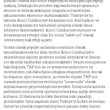
şimdiki Obama ABD'sinin emperyalist saldırganlığa yaptığı
makyaj, Ortadoğu'da yeniden yapılandırma programının
devrim ve demokratikleşme imajıyla sol tarafından
alkışlanması eksenine oturtulmaktadır. Türkiye'de bu
tabloya, İkinci Cumhuriyet Anayasası’nın, Kürt halkını ve
solu da kapsayan bir toplumsal uzlaşma olarak lanse
edilmesi eklenmektedir. İkinci Cumhuriyet rejimine ve
Anayasasına entegre olan bir solun “sahte sol” olarak
nitelenmeyi hak ettiği açıktır.
Somut olarak popüler anlamda sosyalizm olarak
tanımlanabilecek bir alan, herbiri İkinci Cumhuriyet'e
eklemlenme eğilimi gösteren sosyal-demokrat ve liberal-
sol akımlar tarafından sıkıştırılmaktadır. Seçim sonuçlarına
bakıldığında, TKP'nin az oy almasına üzülenlerin oy
verenlerden çok daha fazla olduğunu düşünebiliriz. Ancak
bu düşünce, aynı sonuçların, şu veya bu ölçüde, TKP'nin
siyasal pozisyonlarına verilmiş bir “sınav notu” olarak
algılanmasını geçersizleştirmeyecektir. Dolayısıyla aslında
partimizin sola yönelik operasyonlara karşı açtığı devrimci
kulvarın, 12 Haziranla birlikte daralma riski yaşadığı
görülmüştür. Oysa yaşanan süreç Türkiye'yi bu kez de komşu
Suriye'ye yönelik emperyalist planın parçası hatta öznesi