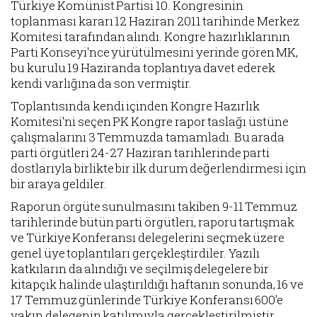
Türkiye Komünist Partisi 10. Kongresinin
toplanması kararı 12 Haziran 2011 tarihinde Merkez
Komitesi tarafından alındı. Kongre hazırlıklarının
Parti Konseyi'nce yürütülmesini yerinde gören MK,
bu kurulu 19 Haziranda toplantıya davet ederek
kendi varlığına da son vermiştir.
Toplantısında kendi içinden Kongre Hazırlık
Komitesi'ni seçen PK Kongre rapor taslağı üstüne
çalışmalarını 3 Temmuzda tamamladı. Bu arada
parti örgütleri 24-27 Haziran tarihlerinde parti
dostlarıyla birlikte bir ilk durum değerlendirmesi için
bir araya geldiler.
Raporun örgüte sunulmasını takiben 9-11 Temmuz
tarihlerinde bütün parti örgütleri, raporu tartışmak
ve Türkiye Konferansı delegelerini seçmek üzere
genel üye toplantıları gerçekleştirdiler. Yazılı
katkıların da alındığı ve seçilmiş delegelere bir
kitapçık halinde ulaştırıldığı haftanın sonunda, 16 ve
17 Temmuz günlerinde Türkiye Konferansı 600'e
yakın delegenin katılımıyla gerçekleştirilmiştir.