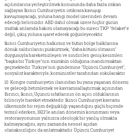
açılımlarına yerleştirilmek konusunda daha fazla imkan
sağlayan İkinci Cumhuriyetin istikrara kavuşup
kavuşmayacağı, yoluna hangi model üzerinden devam
edeceği belirsizdir. ABD dahil olmak üzere hiçbir gücün
mutlak anlamda hakim olamayacağı bu süreci TKP "felaket"e
değil, çıkış yoluna işaret ederek göğüsleyecektir.
İkinci Cumhuriyetin halkımız ve bütün bölge halklarına
dönük saldırılarını püskürtmek, "daha kötüsü olmasın"
duygusuyla hareketsizleşen ve sindirilen geniş kesimleri
"başka bir Türkiye"nin mümkün olduğuna inandırmaktan
geçmektedir. Türkiye'nin gündemine "Üçüncü Cumhuriyet",
sosyalist karakteriyle, komünistler tarafından sokulacaktır.
10. Kongre cumhuriyetin ilanından bu yana yaşanan dönemi
ve geleceği betimlemek ve kavramsallaştırmak açısından
Birinci, İkinci, Üçüncü sıfatlarının ön açıcı olduklarının
bilinciyle hareket etmektedir. İkinci Cumhuriyet kavramı
ülkemizde bir rejim değişikliği yaşandığını güçlü biçimde
temsil ederken, 1923'le anılan dönemin korunması veya
restorasyonunun yalnızca ideolojik bir yanlış olmakla
kalmayacağını, aynı zamanda nesnel açıdan
olanaksızlığını da anlatmaktadır. Üçüncü Cumhuriyet