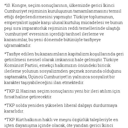
*10. Kongre, seçim sonuçlarının, ülkemizde gerici İkinci
Cumhuriyet rejiminin kuruluşunun tamamlanmasını temsil
ettiği değerlendirmesini yapmıştır. Türkiye toplumunun,
emperyalist işgale karşı ulusal kurtuluş mücadelesi ve bunun
peşi sıra imparatorluk rejiminin reddi temellerinde ulaştığı
'cumhuriyet' evresinin içerdiği tarihsel ilerleme ve
kazanımlar, bu yeni dönemde bütünüyle tasfiyeye
uğramaktadır.
*Tasfiye edilen bu kazanımların kapitalizm koşullarında geri
getirilmesi nesnel olarak imkansız hale gelmiştir. Türkiye
Komünist Partisi, emekçi halkımızın önündeki biricik
ilerleme yolunun sosyalizmden geçmek zorunda olduğunu
saptamakta, Üçüncü Cumhuriyet'in yalnızca sosyalist bir
karakter taşıyabileceğini ilan etmektedir.
*TKP 12 Haziran seçim sonuçlarını yeni bir ileri atılım için
fırsat haline getirecektir.
*TKP solda yeniden yükselen liberal dalgayı durdurmaya
kararlıdır.
*TKP Kürt halkının haklı ve meşru özgürlük talepleriyle en
içten dayanışma içinde olacak, öte yandan gerici İkinci