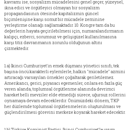
kavramı ise, sosyalizm mücadelesini genel geçer, yüzeysel,
ikna edici ve örgütleyici olmayan bir sosyalizm
propagandasının ötesinde kapitalizmin güncel
biçimlenişine karşı somut bir mücadele zeminine
yerleştirme olanağı sağlamaktadır. 10. Kongre tam da bu
değerlerin hayata geçirilebilmesi için, numaralandırmanın
kalıpçı, ezberci, sorumsuz ve gelişigüzel kullanılmasına
karşı titiz davranmanın zorunlu olduğunun altını
çizmektedir.
1.a) İkinci Cumhuriyet'in emek düşmanı yönetici sınıfı, tek
başına öncü karakterli eylemlerle, halkın "mücadele" azmini
artıracağı varsayılan örnekler çoğaltarak geriletilemez.
Amerikancı, gerici, piyasacı egemenler, onlara en fazla güç
veren alanda, toplumsal örgütlenme alanında devrimci
hareket belli mevziler elde etmediği sürece, uğursuz rollerini
oynamaya devam edeceklerdir. Önümüzdeki dönem, TKP
her düzlemde toplumsal örgütlenmelerin oluşturulması ve
güçlendirilmesi görevini merkeze koyarak hareket edecektir.
1.b) Türkiye Komünist Partisi, İkinci Cumhuriyet'le uyum