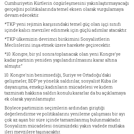
Cumhuriyetin Kürtlerin özgürleşmesini yakınlaştırmayacağı
gerçeğini politikalarında temel eksen olarak vurgulamaya
devam edecektir.
*TKP yeni rejimin karşısındaki temel güç olan işçi sınıfı
içinde kalıcı mevziler edinmek için güçlü adımlar atacaktır.
*TKP ülkemizin devrimci birikimini Sosyalistlerin
Meclislerini inşa etmek üzere harekete geçirecektir.
*10. Kongre, bir yıl sonra toplanacak olan yeni Kongre'ye
kadar partinin yeniden yapılandırılmasını karar altına
almıştır.”
10. Kongre'nin benimsediği, Suriye ve Ortadoğu'daki
gelişmeler, BDP'ye yönelik saldırılar, sosyalist Küba ile
dayanışma, emekçi kadınların mücadelesi ve kıdem
tazminatı hakkına saldırı konulu kararlar da bu açıklamaya
ek olarak yayınlanmıştır.
Böylece partimizin seçimlerin ardından giriştiği
değerlendirme ve politikalarını yenileme çalışması bir ayı
çok az aşan bir süre içinde tamamlanmış bulunmaktadır.
Sosyalizm mücadelesi önümüzdeki yakın vadede mutlaka
ileri mevzilere taşınacaktır.