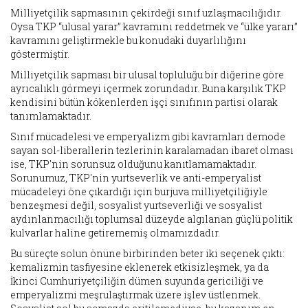
Milliyetçilik sapmasının çekirdeği sınıf uzlaşmacılığıdır.
Oysa TKP “ulusal yarar” kavramını reddetmek ve “ülke yararı”
kavramını geliştirmekle bu konudaki duyarlılığını
göstermiştir.
Milliyetçilik sapması bir ulusal topluluğu bir diğerine göre
ayrıcalıklı görmeyi içermek zorundadır. Buna karşılık TKP
kendisini bütün kökenlerden işçi sınıfının partisi olarak
tanımlamaktadır.
Sınıf mücadelesi ve emperyalizm gibi kavramları demode
sayan sol-liberallerin tezlerinin karalamadan ibaret olması
ise, TKP'nin sorunsuz olduğunu kanıtlamamaktadır.
Sorunumuz, TKP'nin yurtseverlik ve anti-emperyalist
mücadeleyi öne çıkardığı için burjuva milliyetçiliğiyle
benzeşmesi değil, sosyalist yurtseverliği ve sosyalist
aydınlanmacılığı toplumsal düzeyde algılanan güçlü politik
kulvarlar haline getirememiş olmamızdadır.
Bu süreçte solun önüne birbirinden beter iki seçenek çıktı:
kemalizmin tasfiyesine eklenerek etkisizleşmek, ya da
İkinci Cumhuriyetçiliğin dümen suyunda gericiliği ve
emperyalizmi meşrulaştırmak üzere işlev üstlenmek.