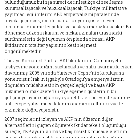
bulunduğumuz bu inşa süreci derinleştikçe dinselleşme
kurumsallaşacak ve hukuksallaşacak, Türkiye militarist ve
yayılmacı eğilimlerini ABD emperyalizmi paralelinde
hayata geçirecek, içerde bunlarla uyum göstermeyen
toplumsal dinamikler şiddet ve baskıya maruz kalacaktır. Bu
dönemde düzenin kurum ve mekanizmaları arasındaki
sürtünmelerin değil uyumun ön planda olması, AKP
iktidarının totaliter yapısının kesinleşmesi
öngörülmektedir.
Türkiye Komünist Partisi, AKP iktidarının Cumhuriyetin
tasfiyesine yöneldiğini saptamakta ve halkı uyarmakta erken
davranmış, 2005 yılında Yurtsever Cephe'nin kuruluşuna
yönelmiştir. Irak'ın işgaliyle Ortadoğu'ya emperyalizmin
doğrudan müdahalesinin gerçekleştiği ve başta AKP
hükümeti olmak üzere Türkiye egemen güçlerinin bu
gelişmeye uyum sağlamaya yöneldikleri bu evrede partimiz
anti-emperyalist mücadelenin öneminin altını kuvvetle
çizmekle doğru yapmıştır.
2007 seçimlerini izleyen ve AKP'nin düzenin diğer
alternatiflerini güçten düşürerek iktidar tekeli oluşturduğu
süreçte, TKP aydınlanma ve bağımsızlık mücadelelerinin
burjuva bir problematik içinde direnç üretme olanağının