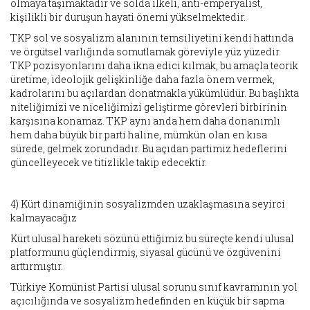
olmaya taşımaktadır ve solda ilkeli, anti-emperyalist,
kişilikli bir duruşun hayati önemi yükselmektedir.
TKP sol ve sosyalizm alanının temsiliyetini kendi hattında
ve örgütsel varlığında somutlamak göreviyle yüz yüzedir.
TKP pozisyonlarını daha ikna edici kılmak, bu amaçla teorik
üretime, ideolojik gelişkinliğe daha fazla önem vermek,
kadrolarını bu açılardan donatmakla yükümlüdür. Bu başlıkta
niteliğimizi ve niceliğimizi geliştirme görevleri birbirinin
karşısına konamaz. TKP aynı anda hem daha donanımlı
hem daha büyük bir parti haline, mümkün olan en kısa
sürede, gelmek zorundadır. Bu açıdan partimiz hedeflerini
güncelleyecek ve titizlikle takip edecektir.
4) Kürt dinamiğinin sosyalizmden uzaklaşmasına seyirci
kalmayacağız
Kürt ulusal hareketi sözünü ettiğimiz bu süreçte kendi ulusal
platformunu güçlendirmiş, siyasal gücünü ve özgüvenini
arttırmıştır.
Türkiye Komünist Partisi ulusal sorunu sınıf kavramının yol
açıcılığında ve sosyalizm hedefinden en küçük bir sapma