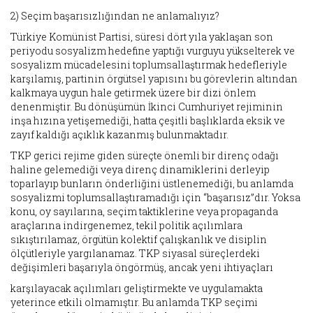
2) Seçim başarısızlığından ne anlamalıyız?
Türkiye Komünist Partisi, süresi dört yıla yaklaşan son
periyodu sosyalizm hedefine yaptığı vurguyu yükselterek ve
sosyalizm mücadelesini toplumsallaştırmak hedefleriyle
karşılamış, partinin örgütsel yapısını bu görevlerin altından
kalkmaya uygun hale getirmek üzere bir dizi önlem
denenmiştir. Bu dönüşümün İkinci Cumhuriyet rejiminin
inşa hızına yetişemediği, hatta çeşitli başlıklarda eksik ve
zayıf kaldığı açıklık kazanmış bulunmaktadır.
TKP gerici rejime giden süreçte önemli bir direnç odağı
haline gelemediği veya direnç dinamiklerini derleyip
toparlayıp bunların önderliğini üstlenemediği, bu anlamda
sosyalizmi toplumsallaştıramadığı için “başarısız”dır. Yoksa
konu, oy sayılarına, seçim taktiklerine veya propaganda
araçlarına indirgenemez, tekil politik açılımlara
sıkıştırılamaz, örgütün kolektif çalışkanlık ve disiplin
ölçütleriyle yargılanamaz. TKP siyasal süreçlerdeki
değişimleri başarıyla öngörmüş, ancak yeni ihtiyaçları
karşılayacak açılımları geliştirmekte ve uygulamakta
yeterince etkili olmamıştır. Bu anlamda TKP seçimi