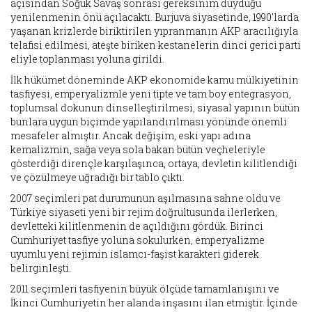
açısından Soğuk Savaş sonrası gereksinim duyduğu
yenilenmenin önü açılacaktı. Burjuva siyasetinde, 1990'larda
yaşanan krizlerde biriktirilen yıpranmanın AKP aracılığıyla
telafisi edilmesi, ateşte biriken kestanelerin dinci gerici parti
eliyle toplanması yoluna girildi.
İlk hükümet döneminde AKP ekonomide kamu mülkiyetinin
tasfiyesi, emperyalizmle yeni tipte ve tam boy entegrasyon,
toplumsal dokunun dinselleştirilmesi, siyasal yapının bütün
bunlara uygun biçimde yapılandırılması yönünde önemli
mesafeler almıştır. Ancak değişim, eski yapı adına
kemalizmin, sağa veya sola bakan bütün veçheleriyle
gösterdiği dirençle karşılaşınca, ortaya, devletin kilitlendiği
ve çözülmeye uğradığı bir tablo çıktı.
2007 seçimleri pat durumunun aşılmasına sahne oldu ve
Türkiye siyaseti yeni bir rejim doğrultusunda ilerlerken,
devletteki kilitlenmenin de açıldığını gördük. Birinci
Cumhuriyet tasfiye yoluna sokulurken, emperyalizme
uyumlu yeni rejimin islamcı-faşist karakteri giderek
belirginleşti.
2011 seçimleri tasfiyenin büyük ölçüde tamamlanışını ve
İkinci Cumhuriyetin her alanda inşasını ilan etmiştir. İçinde