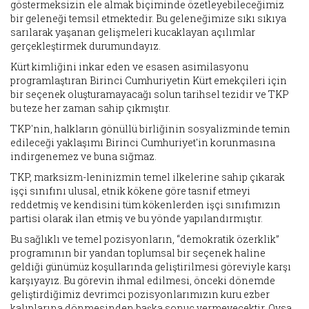
göstermeksizin ele almak biçiminde özetleyebileceğimiz
bir geleneği temsil etmektedir. Bu geleneğimize sıkı sıkıya
sarılarak yaşanan gelişmeleri kucaklayan açılımlar
gerçekleştirmek durumundayız.
Kürt kimliğini inkar eden ve esasen asimilasyonu
programlaştıran Birinci Cumhuriyetin Kürt emekçileri için
bir seçenek oluşturamayacağı solun tarihsel tezidir ve TKP
bu teze her zaman sahip çıkmıştır.
TKP'nin, halkların gönüllü birliğinin sosyalizminde temin
edileceği yaklaşımı Birinci Cumhuriyet'in korunmasına
indirgenemez ve buna sığmaz.
TKP, marksizm-leninizmin temel ilkelerine sahip çıkarak
işçi sınıfını ulusal, etnik kökene göre tasnif etmeyi
reddetmiş ve kendisini tüm kökenlerden işçi sınıfımızın
partisi olarak ilan etmiş ve bu yönde yapılandırmıştır.
Bu sağlıklı ve temel pozisyonların, “demokratik özerklik”
programının bir yandan toplumsal bir seçenek haline
geldiği günümüz koşullarında geliştirilmesi göreviyle karşı
karşıyayız. Bu görevin ihmal edilmesi, önceki dönemde
geliştirdiğimiz devrimci pozisyonlarımızın kuru ezber
kalıplarına dönmesinden başka sonuç vermeyecektir. Oysa