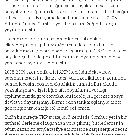
tarihsel olarak sıfırlandığını ve bu başlıkların yalnızca
sosyalizme bağlandıkları takdirde anlamlandırılabileceğini
ortaya atmıştır. Bu aşamada bir temel belge olarak 2008
Yılında Türkiye Cumhuriyeti: Felaketin Eşiğinde broşürü
yayınlanmıştır.
Ergenekon soruşturması önce kemalist odakları
etkisizleştirmiş, giderek diğer muhalefet odaklarının
baskılanması için bir model oluşturmuştur. TSK'nın sürece
büyük ölçüde entegre edilmesini, medya, üniversiteler ve
yargı operasyonları izlemiştir.
2008-2009 ekonomik krizi AKP liderliğindeki yapıyı
sarsmamış tersine (krize karşı yalnızca iktidarın korunma
sunabileceğini göstererek) tahkim etmiştir. Bu noktada
yoksullaşma ve işsizliğin afet boyutlarına vardığı
toplumumuzda gerek tevekkülcü ideolojisi, gerekse sosyal
devlet ve dayanışmayı ikame eden tarikat ağlarıyla dinci
gericiliğin üstlendiği rol ihmal edilemez.
Bütün bu süreçte TKP stratejisi ülkemizde Cumhuriyet'in bir
tarihsel ilerleme olduğundan yola çıkmış, bu ilerlemenin
bütün kazanımlarıyla tasfiye edilmesine karşı sergilenecek