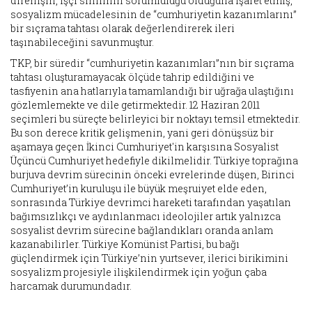
direnişin, işçi sınıfının sorumluluğu olduğuna işaret etmiş,
sosyalizm mücadelesinin de “cumhuriyetin kazanımlarını”
bir sıçrama tahtası olarak değerlendirerek ileri
taşınabileceğini savunmuştur.
TKP, bir süredir “cumhuriyetin kazanımları”nın bir sıçrama
tahtası oluşturamayacak ölçüde tahrip edildiğini ve
tasfiyenin ana hatlarıyla tamamlandığı bir uğrağa ulaştığını
gözlemlemekte ve dile getirmektedir. 12 Haziran 2011
seçimleri bu süreçte belirleyici bir noktayı temsil etmektedir.
Bu son derece kritik gelişmenin, yani geri dönüşsüz bir
aşamaya geçen İkinci Cumhuriyet'in karşısına Sosyalist
Üçüncü Cumhuriyet hedefiyle dikilmelidir. Türkiye toprağına
burjuva devrim sürecinin önceki evrelerinde düşen, Birinci
Cumhuriyet’in kuruluşu ile büyük meşruiyet elde eden,
sonrasında Türkiye devrimci hareketi tarafından yaşatılan
bağımsızlıkçı ve aydınlanmacı ideolojiler artık yalnızca
sosyalist devrim sürecine bağlandıkları oranda anlam
kazanabilirler. Türkiye Komünist Partisi, bu bağı
güçlendirmek için Türkiye’nin yurtsever, ilerici birikimini
sosyalizm projesiyle ilişkilendirmek için yoğun çaba
harcamak durumundadır.