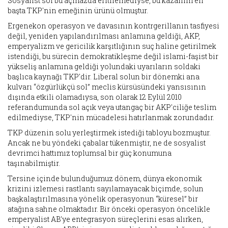
Sosyalist sol bu açmazda eritilemediyse, bu kazanım en
başta TKP'nin emeğinin ürünü olmuştur.
Ergenekon operasyon ve davasının kontrgerillanın tasfiyesi
değil, yeniden yapılandırılması anlamına geldiği, AKP,
emperyalizm ve gericilik karşıtlığının suç haline getirilmek
istendiği, bu sürecin demokratikleşme değil islami-faşist bir
yükseliş anlamına geldiği yolundaki uyarıların soldaki
başlıca kaynağı TKP'dir. Liberal solun bir dönemki ana
kulvarı “özgürlükçü sol” meclis kürsüsündeki yansısının
dışında etkili olamadıysa, son olarak 12 Eylül 2010
referandumunda sol açık veya utangaç bir AKP'ciliğe teslim
edilmediyse, TKP'nin mücadelesi hatırlanmak zorundadır.
TKP düzenin solu yerleştirmek istediği tabloyu bozmuştur.
Ancak ne bu yöndeki çabalar tükenmiştir, ne de sosyalist
devrimci hattımız toplumsal bir güç konumuna
taşınabilmiştir.
Tersine içinde bulunduğumuz dönem, dünya ekonomik
krizini izlemesi rastlantı sayılamayacak biçimde, solun
başkalaştırılmasına yönelik operasyonun “küresel” bir
atağına sahne olmaktadır. Bir önceki operasyon öncelikle
emperyalist AB'ye entegrasyon süreçlerini esas alırken,