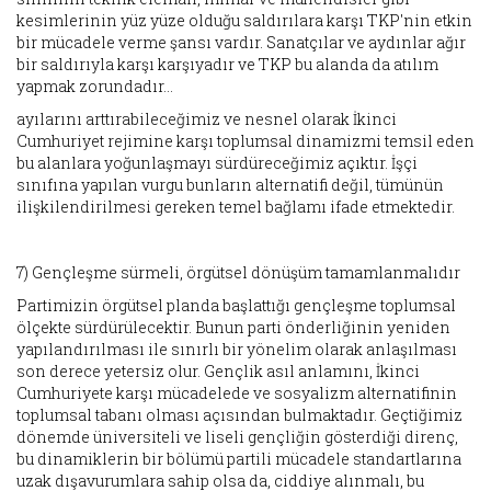
kesimlerinin yüz yüze olduğu saldırılara karşı TKP'nin etkin
bir mücadele verme şansı vardır. Sanatçılar ve aydınlar ağır
bir saldırıyla karşı karşıyadır ve TKP bu alanda da atılım
yapmak zorundadır...
ayılarını arttırabileceğimiz ve nesnel olarak İkinci
Cumhuriyet rejimine karşı toplumsal dinamizmi temsil eden
bu alanlara yoğunlaşmayı sürdüreceğimiz açıktır. İşçi
sınıfına yapılan vurgu bunların alternatifi değil, tümünün
ilişkilendirilmesi gereken temel bağlamı ifade etmektedir.
7) Gençleşme sürmeli, örgütsel dönüşüm tamamlanmalıdır
Partimizin örgütsel planda başlattığı gençleşme toplumsal
ölçekte sürdürülecektir. Bunun parti önderliğinin yeniden
yapılandırılması ile sınırlı bir yönelim olarak anlaşılması
son derece yetersiz olur. Gençlik asıl anlamını, İkinci
Cumhuriyete karşı mücadelede ve sosyalizm alternatifinin
toplumsal tabanı olması açısından bulmaktadır. Geçtiğimiz
dönemde üniversiteli ve liseli gençliğin gösterdiği direnç,
bu dinamiklerin bir bölümü partili mücadele standartlarına
uzak dışavurumlara sahip olsa da, ciddiye alınmalı, bu