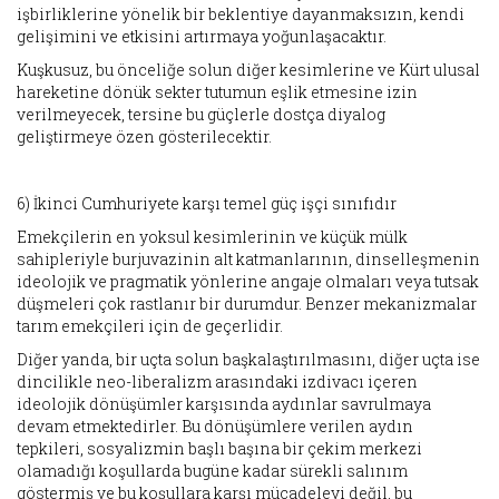
işbirliklerine yönelik bir beklentiye dayanmaksızın, kendi
gelişimini ve etkisini artırmaya yoğunlaşacaktır.
Kuşkusuz, bu önceliğe solun diğer kesimlerine ve Kürt ulusal
hareketine dönük sekter tutumun eşlik etmesine izin
verilmeyecek, tersine bu güçlerle dostça diyalog
geliştirmeye özen gösterilecektir.
6) İkinci Cumhuriyete karşı temel güç işçi sınıfıdır
Emekçilerin en yoksul kesimlerinin ve küçük mülk
sahipleriyle burjuvazinin alt katmanlarının, dinselleşmenin
ideolojik ve pragmatik yönlerine angaje olmaları veya tutsak
düşmeleri çok rastlanır bir durumdur. Benzer mekanizmalar
tarım emekçileri için de geçerlidir.
Diğer yanda, bir uçta solun başkalaştırılmasını, diğer uçta ise
dincilikle neo-liberalizm arasındaki izdivacı içeren
ideolojik dönüşümler karşısında aydınlar savrulmaya
devam etmektedirler. Bu dönüşümlere verilen aydın
tepkileri, sosyalizmin başlı başına bir çekim merkezi
olamadığı koşullarda bugüne kadar sürekli salınım
göstermiş ve bu koşullara karşı mücadeleyi değil, bu