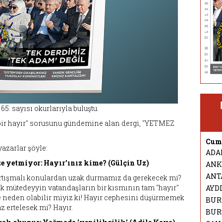
5. sayısı okurlarıyla buluştu.
 bir hayır" sorusunu gündemine alan dergi, "YETMEZ
Cuma
yazarlar şöyle:
ADA
ize yetmiyor: Hayır'ınız kime? (Gülçin Uz)
ANK
ANT
rtışmalı konulardan uzak durmamız da gerekecek mi?
ek mütedeyyin vatandaşların bir kısmının tam "hayır"
AYD
neden olabilir miyiz ki! Hayır cephesini düşürmemek
BUR
z ertelesek mi? Hayır.
BUR