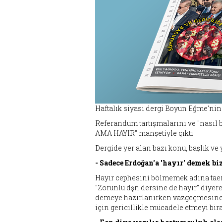
Haftalık siyasi dergi Boyun Eğme'nin 6
Referandum tartışmalarını ve "nasıl
AMA HAYIR" manşetiyle çıktı.
Dergide yer alan bazı konu, başlık ve 
- Sadece Erdoğan'a 'hayır' demek b
Hayır cephesini bölmemek adına tae
"Zorunlu dşn dersine de hayır" diyer
demeye hazırlanırken vazgeçmesine 
için gericillikle mücadele etmeyi bira