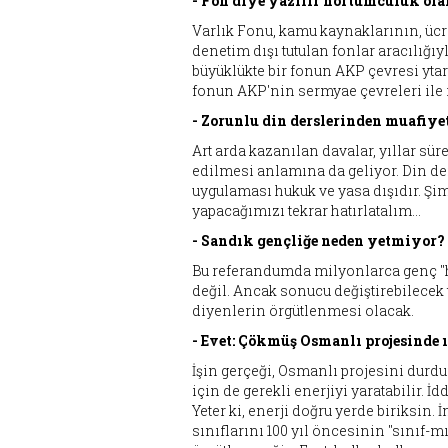
- Fon diye yazılır hortumculuk ol
Varlık Fonu, kamu kaynaklarının, ücr
denetim dışı tutulan fonlar aracılığ
büyüklükte bir fonun AKP çevresi yt
fonun AKP'nin sermyae çevreleri ile i
- Zorunlu din derslerinden muafiyet
Art arda kazanılan davalar, yıllar s
edilmesi anlamına da geliyor. Din der
uygulaması hukuk ve yasa dışıdır. Ş
yapacağımızı tekrar hatırlatalım...
- Sandık gençliğe neden yetmiyor?
Bu referandumda milyonlarca genç "h
değil. Ancak sonucu değiştirebilecek
diyenlerin örgütlenmesi olacak.
- Evet: Çökmüş Osmanlı projesinde 
İşin gerçeği, Osmanlı projesini durdu
için de gerekli enerjiyi yaratabilir. İdd
Yeter ki, enerji doğru yerde biriksin.
sınıflarını 100 yıl öncesinin "sınıf-