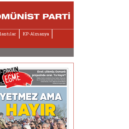
lantılar
KP-Almanya