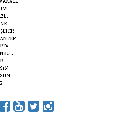
AKKALE
UM
İZLİ
RNE
İŞEHİR
İANTEP
ARTA
ANBUL
İR
SİN
SUN
K