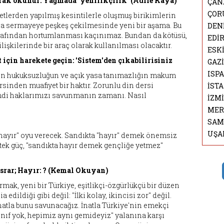
arak okunur: Yağmada 'yenilikçilik' (Adile Kaya)
ÇAN
ÇOR
etlerden yapılmış kesintilerle oluşmuş birikimlerin
ıyla sermayeye peşkeş çekilmesinde yeni bir aşama. Bu
DEN
arafından hortumlanması kaçınımaz. Bundan da kötüsü,
EDİ
lişkilerinde bir araç olarak kullanılması olacaktır.
ESK
 için harekete geçin: 'Sistem'den çıkabilirisiniz
GAZ
ISP
üren hukuksuzluğun ve açık yasa tanımazlığın makum
sinden muafiyet bir haktır. Zorunlu din dersi
İST
imdi haklarımızı savunmanın zamanı. Nasıl
İZM
MER
SAM
UŞA
ayır" oyu verecek. Sandıkta "hayır" demek önemsiz
 tek güç, "sandıkta hayır demek gençliğe yetmez"
ısrar; Hayır: ? (Kemal Okuyan)
rmak, yeni bir Türkiye, eşitlikçi-özgürlükçü bir düzen
ia edildiği gibi değil: "İlki kolay, ikincisi zor" değil.
 İnatla bunu savunacağız. İnatla Türkiye'nin emekçi
mınıf yok, hepimiz aynı gemideyiz" yalanına karşı