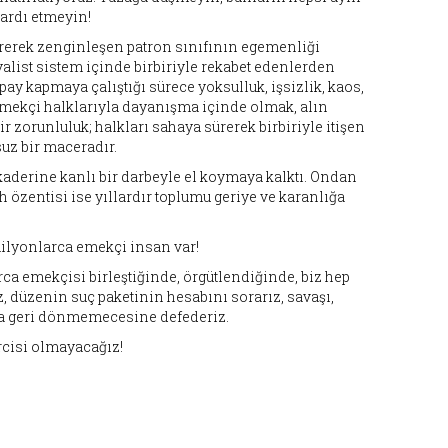
 ardı etmeyin!
erek zenginleşen patron sınıfının egemenliği
list sistem içinde birbiriyle rekabet edenlerden
y kapmaya çalıştığı sürece yoksulluk, işsizlik, kaos,
emekçi halklarıyla dayanışma içinde olmak, alın
r zorunluluk; halkları sahaya sürerek birbiriyle itişen
uz bir maceradır.
kaderine kanlı bir darbeyle el koymaya kalktı. Ondan
özentisi ise yıllardır toplumu geriye ve karanlığa
nmilyonlarca emekçi insan var!
ca emekçisi birleştiğinde, örgütlendiğinde, biz hep
ız, düzenin suç paketinin hesabını sorarız, savaşı,
daha geri dönmemecesine defederiz.
ircisi olmayacağız!