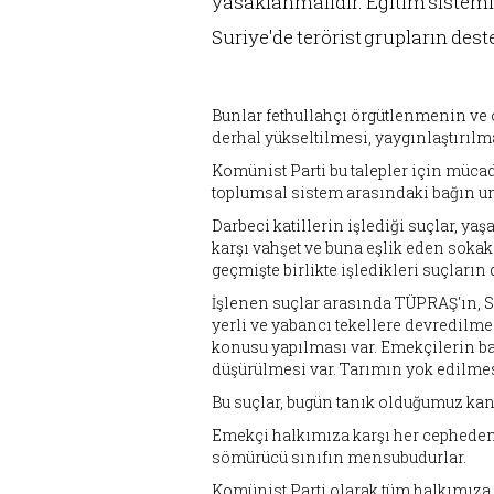
yasaklanmalıdır. Eğitim sistemi 
Suriye'de terörist grupların des
Bunlar fethullahçı örgütlenmenin ve 
derhal yükseltilmesi, yaygınlaştırılm
Komünist Parti bu talepler için müca
toplumsal sistem arasındaki bağın u
Darbeci katillerin işlediği suçlar, y
karşı vahşet ve buna eşlik eden sokak
geçmişte birlikte işledikleri suçların
İşlenen suçlar arasında TÜPRAŞ'ın, S
yerli ve yabancı tekellere devredilmes
konusu yapılması var. Emekçilerin ba
düşürülmesi var. Tarımın yok edilmes
Bu suçlar, bugün tanık olduğumuz kanl
Emekçi halkımıza karşı her cepheden y
sömürücü sınıfın mensubudurlar.
Komünist Parti olarak tüm halkımıza 