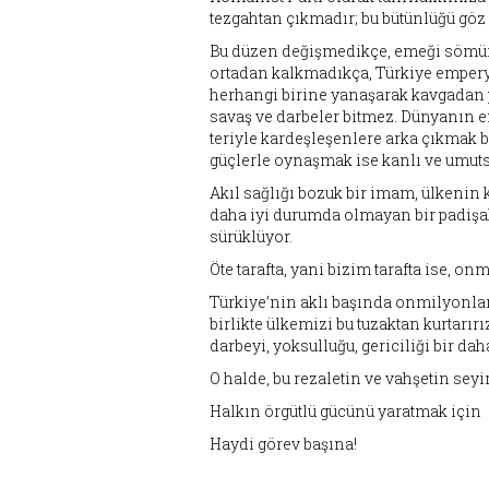
tezgahtan çıkmadır; bu bütünlüğü göz
Bu düzen değişmedikçe, emeği sömür
ortadan kalkmadıkça, Türkiye emperya
herhangi birine yanaşarak kavgadan pa
savaş ve darbeler bitmez. Dünyanın 
teriyle kardeşleşenlere arka çıkmak bi
güçlerle oynaşmak ise kanlı ve umuts
Akıl sağlığı bozuk bir imam, ülkenin 
daha iyi durumda olmayan bir padişah 
sürüklüyor.
Öte tarafta, yani bizim tarafta ise, o
Türkiye’nin aklı başında onmilyonlar
birlikte ülkemizi bu tuzaktan kurtarır
darbeyi, yoksulluğu, gericiliği bir 
O halde, bu rezaletin ve vahşetin sey
Halkın örgütlü gücünü yaratmak için
Haydi görev başına!