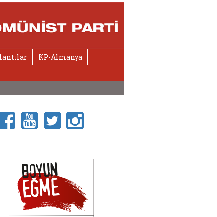
lantılar
KP-Almanya