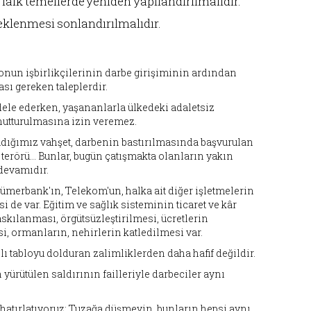
laik temellerde yeniden yapılandırılmalıdır.
teklenmesi sonlandırılmalıdır.
onun işbirlikçilerinin darbe girişiminin ardından
ası gereken taleplerdir.
dele ederken, yaşananlarla ülkedeki adaletsiz
nutturulmasına izin veremez.
aşadığımız vahşet, darbenin bastırılmasında başvurulan
 terörü… Bunlar, bugün çatışmakta olanların yakın
 devamıdır.
ümerbank'ın, Telekom'un, halka ait diğer işletmelerin
i de var. Eğitim ve sağlık sisteminin ticaret ve kâr
skılanması, örgütsüzleştirilmesi, ücretlerin
i, ormanların, nehirlerin katledilmesi var.
ı tabloyu dolduran zalimliklerden daha hafif değildir.
ürütülen saldırının failleriyle darbeciler aynı
hatırlatıyoruz: Tuzağa düşmeyin, bunların hepsi aynı