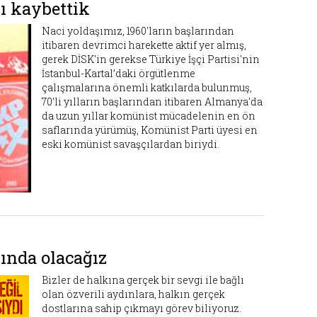
ı kaybettik
Naci yoldaşımız, 1960'ların başlarından
itibaren devrimci harekette aktif yer almış,
gerek DİSK'in gerekse Türkiye İşçi Partisi'nin
İstanbul-Kartal’daki örgütlenme
çalışmalarına önemli katkılarda bulunmuş,
70’li yılların başlarından itibaren Almanya'da
da uzun yıllar komünist mücadelenin en ön
saflarında yürümüş, Komünist Parti üyesi en
eski komünist savaşçılardan biriydi.
ında olacağız
Bizler de halkına gerçek bir sevgi ile bağlı
olan özverili aydınlara, halkın gerçek
dostlarına sahip çıkmayı görev biliyoruz.