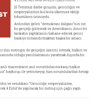
15 Temmuz darbe girişimi, gericiliğin ve
emperyalizmin kol kola ülkemize ektiği
tohumların ürünüydü.
Ardından gelen “demokrasi dalgası”nın ise
bu gerçeği gizlemek ve Amerikancı, dinci bir
tarikatın yaptıklarını bahane ederek gerici
baskıyı tırmandırmaktan başka bir amacı
bir dizi mitingin de gerçeğin üzerini örtmek, halkın ve
kasında olduğu yanılsamasını yaratmak dışında bir
 kanlı maceraların asıl sorumlularına karşı halkın
ız” haykırışı ile yetinmeyip, tüm sorumlulardan hesap
 aydın ve sendikacı “Gericiliğe, emperyalizme,
k 4 Eylül’de yapılacak bir miting için çağrı yaptı.