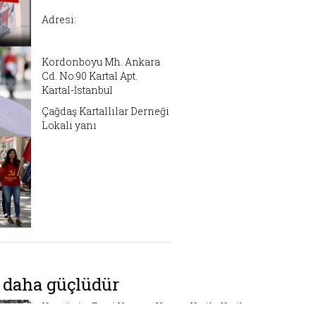
Adresi:
Kordonboyu Mh. Ankara
Cd. No:90 Kartal Apt.
Kartal-İstanbul
Çağdaş Kartallılar Derneği
Lokali yanı
 daha güçlüdür
Komünist Parti Hırsıza Hırsız, Katile Katil