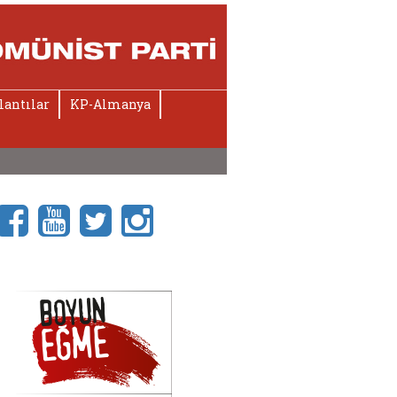
lantılar
KP-Almanya