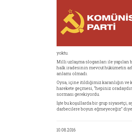
yoktu.
Milli uzlaşma sloganları ile yapılan 
halk iradesinin mevcut hükümetin ar
anlamı olmadı.
Oysa, içine itildiğimiz karanlığın ve
harekete geçmesi, “hepiniz oradaydın
sorması gerekiyordu.
İşte bu koşullarda bir grup siyasetçi,
darbecilere boyun eğmeyeceğiz” diyere
10.08.2016