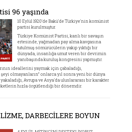
isi 96 yaşında
10 Eylül 1920'de Bakü'de Türkiye'nin komünist
partisi kurulmuştur.
Türkiye Komünist Partisi, kanlı bir savaşın
ertesinde, yağmadan pay alma kavgasına
tutulmuş sömürücülerin yakıp yıktığı bir
dünyada, insanlığa umut veren bir devrimin
yanıbaşında kuruluş kongresini yapmıştır.
rının ideallerini yaymak için çabaladığı,
 şeyi olmayanların” onlarca yıl sonra yeni bir dünya
ı yakaladığı, Avrupa ve Asya'da uluslararası bir karakter
ketlerin hızla örgütlendiği bir dönemdir.
ALİZME, DARBECİLERE BOYUN
4 EYLÜL MİTİNGİ’Nİ DESTEKLİYORUZ