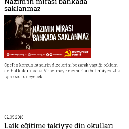
Nâzım'ın mirası bankada
saklanmaz
Opel'in komünist şairin dizelerini bozarak yaptığı reklam
derhal kaldırılacak. Ve sermaye memurları bu terbiyesizlik
için özür dileyecek.
02.05.2016
Laik eğitime takiyye din okulları