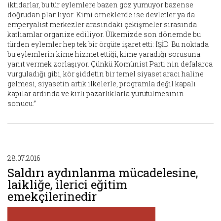
iktidarlar, bu tür eylemlere bazen göz yumuyor bazense
doğrudan planlıyor. Kimi örneklerde ise devletler ya da
emperyalist merkezler arasındaki çekişmeler sırasında
katliamlar organize ediliyor. Ülkemizde son dönemde bu
türden eylemler hep tek bir örgüte işaret etti: IŞİD. Bu noktada
bu eylemlerin kime hizmet ettiği, kime yaradığı sorusuna
yanıt vermek zorlaşıyor. Çünkü Komünist Parti'nin defalarca
vurguladığı gibi, kör şiddetin bir temel siyaset aracı haline
gelmesi, siyasetin artık ilkelerle, programla değil kapalı
kapılar ardında ve kirli pazarlıklarla yürütülmesinin
sonucu.”
28.07.2016
Saldırı aydınlanma mücadelesine,
laikliğe, ilerici eğitim
emekçilerinedir