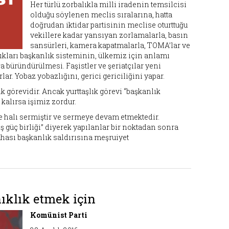
Her türlü zorbalıkla milli iradenin temsilcisi
olduğu söylenen meclis sıralarına, hatta
doğrudan iktidar partisinin meclise oturttuğu
vekillere kadar yansıyan zorlamalarla, basın
sansürleri, kamera kapatmalarla, TOMA’lar ve
ıkları başkanlık sisteminin, ülkemiz için anlamı
ğa büründürülmesi. Faşistler ve şeriatçılar yeni
r. Yobaz yobazlığını, gerici gericiliğini yapar.
k görevidir. Ancak yurttaşlık görevi “başkanlık
kalırsa işimiz zordur.
e halı sermiştir ve sermeye devam etmektedir.
 güç birliği” diyerek yapılanlar bir noktadan sonra
hası başkanlık saldırısına meşruiyet
nıklık etmek için
Komünist Parti