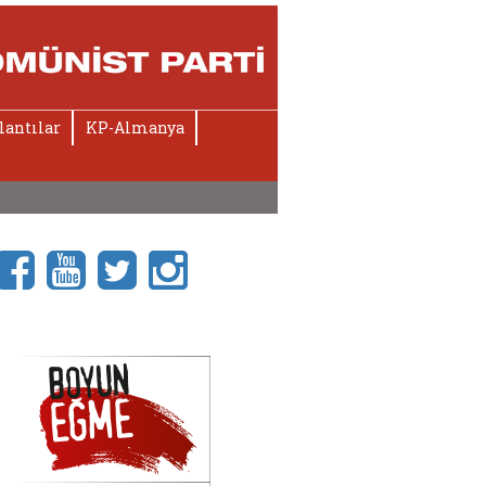
lantılar
KP-Almanya