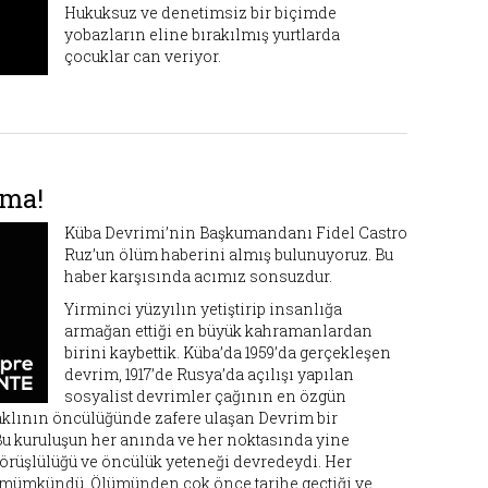
Hukuksuz ve denetimsiz bir biçimde
yobazların eline bırakılmış yurtlarda
çocuklar can veriyor.
ima!
Küba Devrimi’nin Başkumandanı Fidel Castro
Ruz’un ölüm haberini almış bulunuyoruz. Bu
haber karşısında acımız sonsuzdur.
Yirminci yüzyılın yetiştirip insanlığa
armağan ettiği en büyük kahramanlardan
birini kaybettik. Küba’da 1959’da gerçekleşen
devrim, 1917’de Rusya’da açılışı yapılan
sosyalist devrimler çağının en özgün
ik aklının öncülüğünde zafere ulaşan Devrim bir
. Bu kuruluşun her anında ve her noktasında yine
örüşlülüğü ve öncülük yeteneği devredeydi. Her
mümkündü. Ölümünden çok önce tarihe geçtiği ve