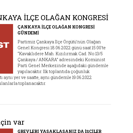
NKAYA İLÇE OLAĞAN KONGRESİ
ÇANKAYA İLÇE OLAĞAN KONGRESİ
GÜNDEMİ
Partimiz Çankaya İlçe Örgütü’nün Olağan
Genel Kongresi 18.06.2022 günü saat 15:00'te
“Kavaklıdere Mah. Kızılırmak Cad. No:13/5
Çankaya / ANKARA” adresindeki Komünist
Parti Genel Merkezinde aşağıdaki gündemle
yapılacaktır. İlk toplantıda çoğunluk
aynı yer ve saatte, aynı gündemle 19.06.2022
lanlarla toplanacaktır.
için var
GREVLERİ YASAKLASANIZ DA İŞÇİLER