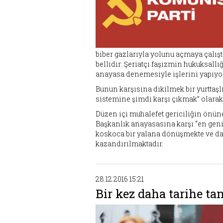
biber gazlarıyla yolunu açmaya çalışt
bellidir: Şeriatçı faşizmin hukuksallı
anayasa denemesiyle işlerini yapıyorla
Bunun karşısına dikilmek bir yurttaşlı
sistemine şimdi karşı çıkmak” olarak 
Düzen içi muhalefet gericiliğin önün
Başkanlık anayasasına karşı “en geniş
koskoca bir yalana dönüşmekte ve da
kazandırılmaktadır.
28.12.2016 15:21
Bir kez daha tarihe ta