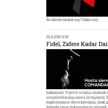
Bu ülkede tarikat suç! Tekke suç!
26.11.2016 11:56
Fidel, Zafere Kadar Da
halkasıydı. Fidel’in sıradışı stratej
sosyalist kuruluş süreci ile taçlandı
başkomutanın derin kavrayışı, uzak g
detayda onun dokunuşlarını görmek 