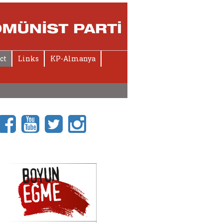
ct
Links
KP-Almanya